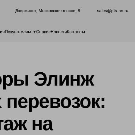
Дзержинск, Московское шоссе, 8
sales@pts-nn.ru
ия
Покупателям
Сервис
Новости
Контакты
оры Элинж
 перевозок:
таж на