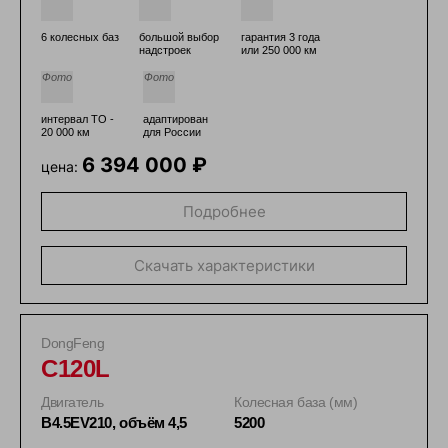
6 колесных баз
большой выбор
гарантия 3 года
надстроек
или 250 000 км
интервал ТО -
адаптирован
20 000 км
для России
6 394 000 ₽
цена:
Подробнее
Скачать характеристики
DongFeng
C120L
Двигатель
Колесная база (мм)
B4.5EV210, объём 4,5
5200