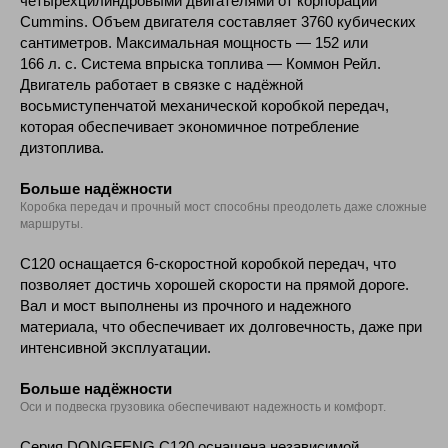
четырёхцилиндровыми двигателями от корпорации
Cummins. Объем двигателя составляет 3760 кубических
сантиметров. Максимальная мощность — 152 или
166 л. с. Система впрыска топлива — Коммон Рейл.
Двигатель работает в связке с надёжной
восьмиступенчатой механической коробкой передач,
которая обеспечивает экономичное потребление
дизтоплива.
Больше надёжности
Коробка передач и прочный мост способны преодолеть даже сложные
маршруты.
C120 оснащается 6-скоростной коробкой передач, что
позволяет достичь хорошей скорости на прямой дороге.
Вал и мост выполнены из прочного и надежного
материала, что обеспечивает их долговечность, даже при
интенсивной эксплуатации.
Больше надёжности
Оси и подвеска грузовика обеспечивают надежность и комфорт.
Серия DONGFENG С120 оснащена независимой