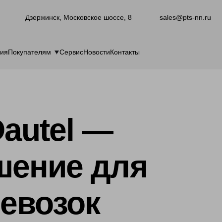
Дзержинск, Московское шоссе, 8
sales@pts-nn.ru
ия
Покупателям
Сервис
Новости
Контакты
autel —
шение для
евозок