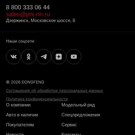
8 800 333 06 44
Индикатор непристегнутого ремня безопасности пассажира
Пневматический звуковой сигнал
sales@pts-nn.ru
Дзержинск, Московское шоссе, 8
Электрический звуковой сигнал
Наши соцсети:
Зуммер движения задним ходом
© 2026 DONGFENG
Соглашение об обработке персональных данных
Политика конфиденциальности
О компании
Модельный ряд
Авто в наличии
Спецпредложения
Покупателям
Сервис
Новости
Контакты